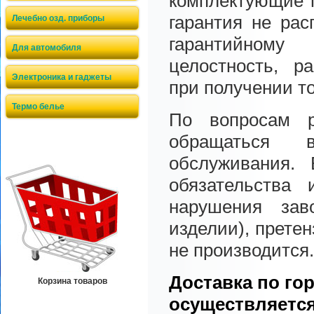
комплектующие п
гарантия не рас
Лечебно озд. приборы
гарантийному
Для автомобиля
целостность, р
Электроника и гаджеты
при получении т
Термо белье
По вопросам р
обращаться 
обслуживания. 
обязательства
нарушения зав
изделии), прете
не производится.
Доставка по го
Корзина товаров
осуществляется