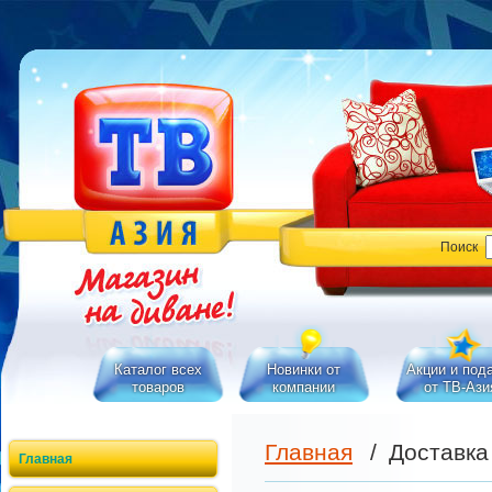
Поиск
Каталог всех
Новинки от
Акции и под
товаров
компании
от ТВ-Ази
Главная
/
Доставка 
Главная