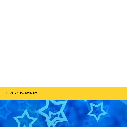
© 2024 tv-azia.kz