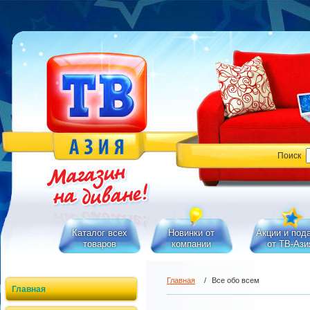
Поиск
Каталог всех
Новинки от
Акции и под
товаров
компании
от ТВ-Ази
Главная
/
Все обо всем
Главная