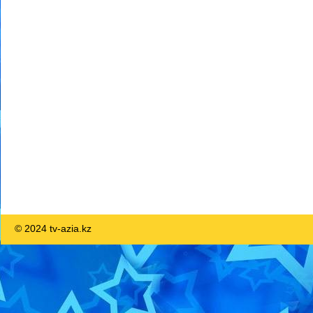
© 2024 tv-azia.kz