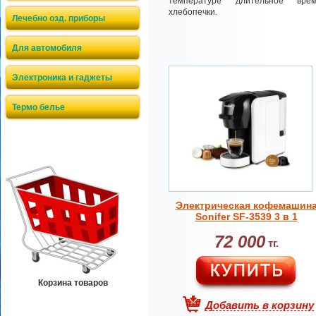
температуре длительное врем
хлебопечки.
Лечебно озд. приборы
Для автомобиля
Электроника и гаджеты
Термо белье
Электрическая кофемашин
Sonifer SF-3539 3 в 1
72 000
тг.
Корзина товаров
Добавить в корзину