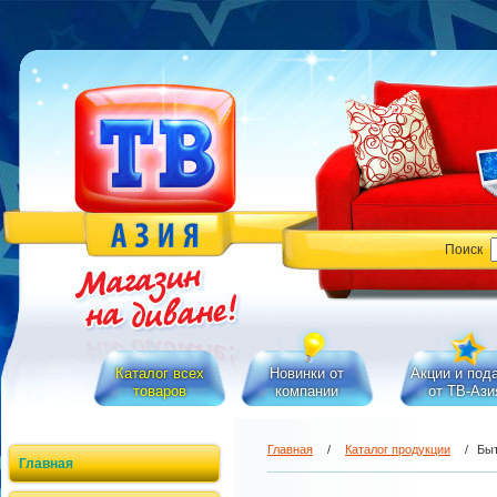
Поиск
Каталог всех
Новинки от
Акции и под
товаров
компании
от ТВ-Ази
Главная
/
Каталог продукции
/
Быт
Главная