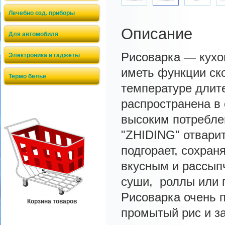
Лечебно озд. приборы
Описание
Для автомобиля
Рисоварка — кухо
Электроника и гаджеты
иметь функции ско
Термо белье
температуре длит
распространена в 
высоким потребле
"ZHIDING" отварит
подгорает, сохран
вкусным и рассып
суши, роллы или п
Рисоварка очень п
Корзина товаров
промытый рис и за