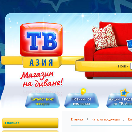
Поиск
Каталог всех
Новинки от
Акции и под
товаров
компании
от ТВ-Ази
Главная
/
Каталог продукции
/
Бы
Главная