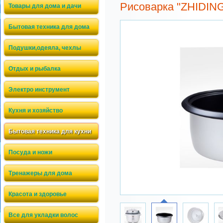
Рисоварка "ZHIDIN
Товары для дома и дачи
Бытовая техника для дома
Подушки,одеяла, чехлы
Отдых и рыбалка
Электро инструмент
Кухня и хозяйство
Бытовая техника для кухни
Посуда и ножи
Тренажеры для дома
Красота и здоровье
Все для укладки волос