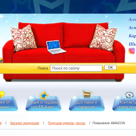
Ал
Ас
Кар
Шы
Поиск
ки от
Акции и подарки
Доставка и
Контакт
ании
от ТВ-Азия
гарантия
схема про
я
/
Каталог продукции
/
Подушки,одеяла, чехлы
/
Покрывало AMAZON