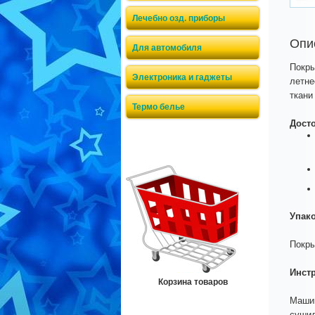
Лечебно озд. приборы
Опи
Для автомобиля
Покры
Электроника и гаджеты
летне
ткани
Термо белье
Дост
Упак
Покры
Инст
Корзина товаров
Машин
сушил