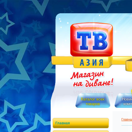
Каталог всех
Новин
товаров
комп
Главна
Главная