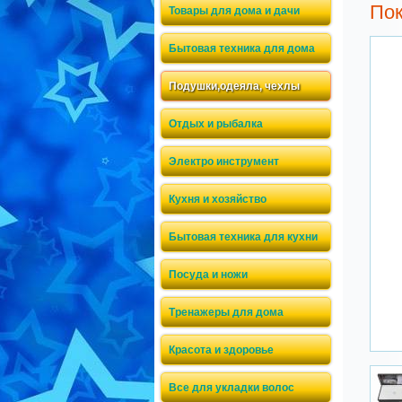
По
Товары для дома и дачи
Бытовая техника для дома
Подушки,одеяла, чехлы
Отдых и рыбалка
Электро инструмент
Кухня и хозяйство
Бытовая техника для кухни
Посуда и ножи
Тренажеры для дома
Красота и здоровье
Все для укладки волос