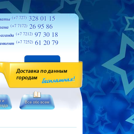
328 01 15
(+7 727)
маты
26 95 86
(+7 7172)
тана
97 30 18
(+7 7212)
аганда
61 20 79
(+7 7252)
мкент
ы и
Все обо всем
езда