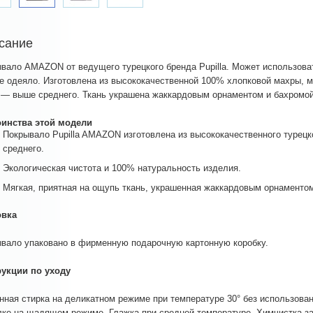
сание
вало AMAZON от ведущего турецкого бренда Pupilla. Может использовать
е одеяло. Изготовлена из высококачественной 100% хлопковой махры, м
 — выше среднего. Ткань украшена жаккардовым орнаментом и бахромой
оинства этой модели
Покрывало Pupilla AMAZON изготовлена из высококачественного турецк
среднего.
Экологическая чистота и 100% натуральность изделия.
Мягкая, приятная на ощупь ткань, украшенная жаккардовым орнаменто
овка
вало упаковано в фирменную подарочную картонную коробку.
рукции по уходу
ная стирка на деликатном режиме при температуре 30° без использован
ке на щадящем режиме. Глажка при средней температуре. Химчистка з