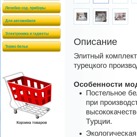
Лечебно озд. приборы
Для автомобиля
Электроника и гаджеты
Описание
Термо белье
Элитный комплект 
турецкого производ
Особенности мо
Постельное бе
при производст
высококачеств
Турции.
Корзина товаров
Экологическая