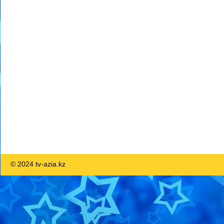
© 2024 tv-azia.kz