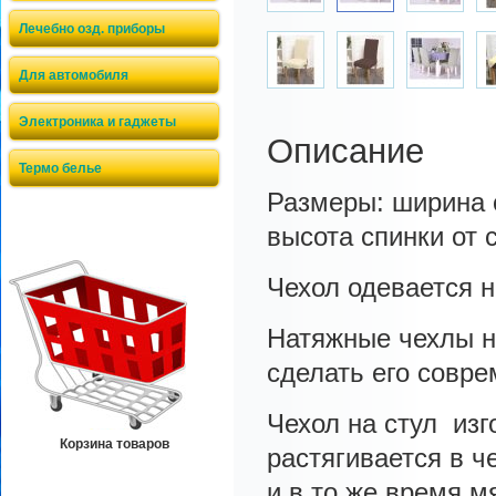
Лечебно озд. приборы
Для автомобиля
Электроника и гаджеты
Описание
Термо белье
Размеры: ширина с
высота спинки от 
Чехол одевается н
Натяжные чехлы н
сделать его совр
Чехол на стул изг
Корзина товаров
растягивается в ч
и в то же время м