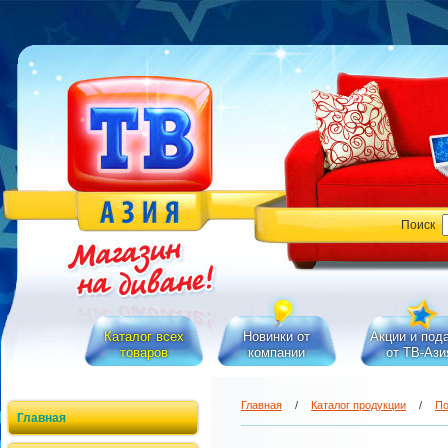
Поиск
Каталог всех
Новинки от
Акции и под
товаров
компании
от ТВ-Ази
Главная
/
Каталог продукции
/
По
Главная