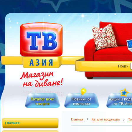
Поиск
Каталог всех
Новинки от
Акции и под
товаров
компании
от ТВ-Ази
Главная
/
Каталог продукции
/
То
Главная