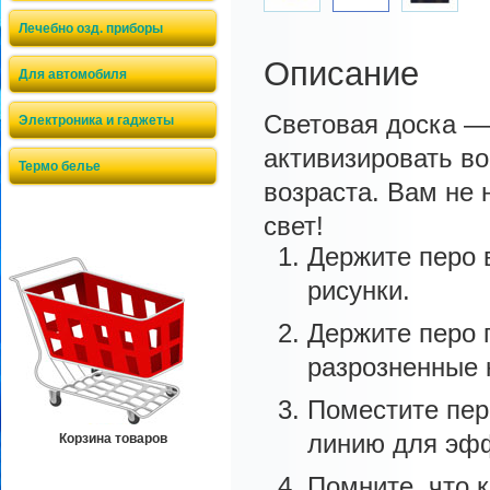
Лечебно озд. приборы
Описание
Для автомобиля
Световая доска —
Электроника и гаджеты
активизировать во
Термо белье
возраста. Вам не 
свет!
Держите перо 
рисунки.
Держите перо 
разрозненные 
Поместите пер
линию для эфф
Корзина товаров
Помните, что к