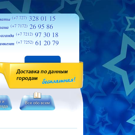
328 01 15
(+7 727)
маты
26 95 86
(+7 7172)
тана
97 30 18
(+7 7212)
аганда
61 20 79
(+7 7252)
мкент
ы и
Все обо всем
езда