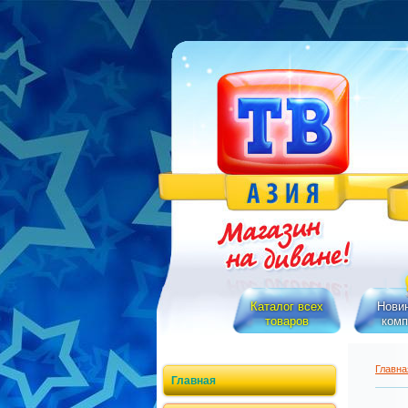
Каталог всех
Новин
товаров
комп
Главна
Главная