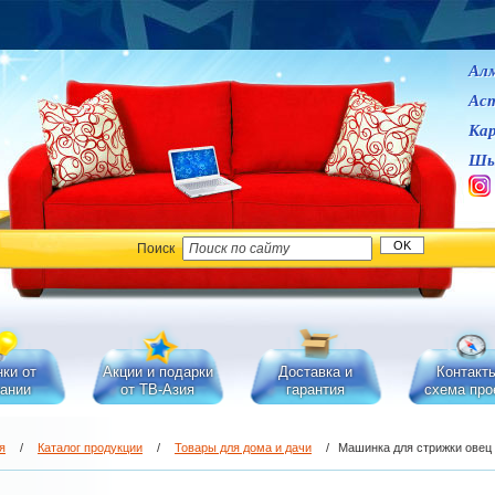
Ал
Ас
Кар
Шы
Поиск
ки от
Акции и подарки
Доставка и
Контакт
ании
от ТВ-Азия
гарантия
схема про
я
/
Каталог продукции
/
Товары для дома и дачи
/
Машинка для стрижки овец