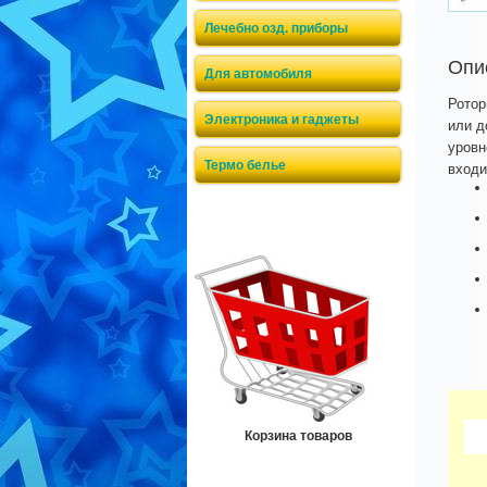
Лечебно озд. приборы
Опи
Для автомобиля
Ротор
Электроника и гаджеты
или д
уровн
Термо белье
входи
Корзина товаров